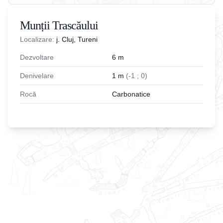
Munții Trascăului
Localizare:
j. Cluj, Tureni
Dezvoltare
6
m
Denivelare
1
m
(
-
1
;
0
)
Rocă
Carbonatice