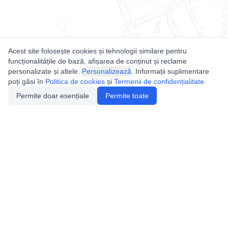
Acest site folosește cookies și tehnologii similare pentru
funcționalitățile de bază, afișarea de conținut și reclame
personalizate și altele.
Personalizează
. Informații suplimentare
poți găsi în
Politica de cookies
și
Termenii de confidențialitate
.
Permite doar esențiale
Permite toate
Utile
Legislatie
Autorizație de acces
Definiții și Explicații