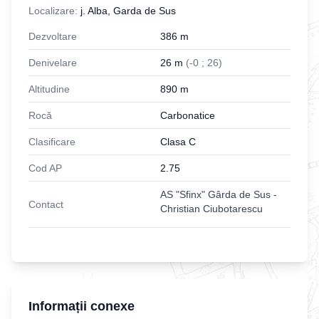
Localizare:
j. Alba, Garda de Sus
Dezvoltare
386
m
Denivelare
26
m
(
-
0
;
26
)
Altitudine
890
m
Rocă
Carbonatice
Clasificare
Clasa C
Cod AP
2.75
AS "Sfinx" Gârda de Sus -
Contact
Christian Ciubotarescu
Informații conexe