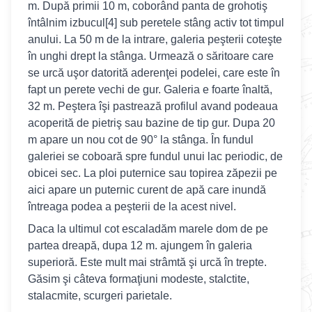
m. După primii 10 m, coborând panta de grohotiş
întâlnim izbucul[4] sub peretele stâng activ tot timpul
anului. La 50 m de la intrare, galeria peşterii coteşte
în unghi drept la stânga. Urmează o săritoare care
se urcă uşor datorită aderenţei podelei, care este în
fapt un perete vechi de gur. Galeria e foarte înaltă,
32 m. Peştera îşi pastrează profilul avand podeaua
acoperită de pietriş sau bazine de tip gur. Dupa 20
m apare un nou cot de 90° la stânga. În fundul
galeriei se coboară spre fundul unui lac periodic, de
obicei sec. La ploi puternice sau topirea zăpezii pe
aici apare un puternic curent de apă care inundă
întreaga podea a peşterii de la acest nivel.
Daca la ultimul cot escaladăm marele dom de pe
partea dreapă, dupa 12 m. ajungem în galeria
superioră. Este mult mai strâmtă şi urcă în trepte.
Găsim şi câteva formaţiuni modeste, stalctite,
stalacmite, scurgeri parietale.