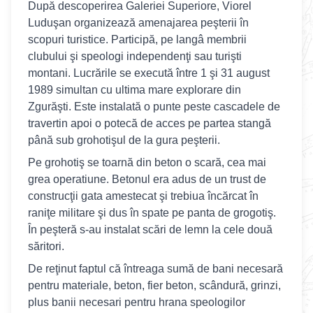
După descoperirea Galeriei Superiore, Viorel
Luduşan organizează amenajarea peşterii în
scopuri turistice. Participă, pe langâ membrii
clubului şi speologi independenţi sau turişti
montani. Lucrările se execută între 1 şi 31 august
1989 simultan cu ultima mare explorare din
Zgurăşti. Este instalată o punte peste cascadele de
travertin apoi o potecă de acces pe partea stangă
până sub grohotişul de la gura peşterii.
Pe grohotiş se toarnă din beton o scară, cea mai
grea operatiune. Betonul era adus de un trust de
construcţii gata amestecat şi trebiua încărcat în
raniţe militare şi dus în spate pe panta de grogotiş.
În peşteră s-au instalat scări de lemn la cele două
săritori.
De reţinut faptul că întreaga sumă de bani necesară
pentru materiale, beton, fier beton, scândură, grinzi,
plus banii necesari pentru hrana speologilor