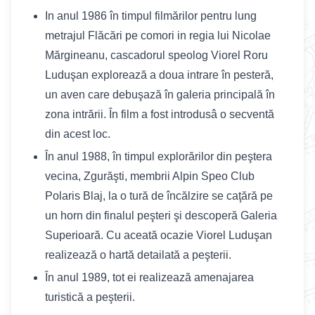
In anul 1986 în timpul filmărilor pentru lung
metrajul Flăcări pe comori in regia lui Nicolae
Mărgineanu, cascadorul speolog Viorel Roru
Luduşan explorează a doua intrare în pesteră,
un aven care debuşază în galeria principală în
zona intrării. În film a fost introdusâ o secventă
din acest loc.
În anul 1988, în timpul explorărilor din peştera
vecina, Zgurăşti, membrii Alpin Speo Club
Polaris Blaj, la o tură de încălzire se caţără pe
un horn din finalul peşteri şi descoperă Galeria
Superioară. Cu aceată ocazie Viorel Luduşan
realizează o hartă detailată a peşterii.
În anul 1989, tot ei realizează amenajarea
turistică a peşterii.