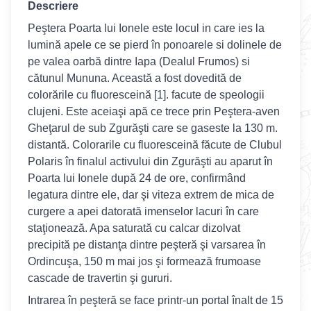
Descriere
Peştera Poarta lui Ionele este locul in care ies la
lumină apele ce se pierd în ponoarele si dolinele de
pe valea oarbă dintre Iapa (Dealul Frumos) si
cătunul Mununa. Această a fost dovedită de
colorările cu fluoresceină [1]. facute de speologii
clujeni. Este aceiaşi apă ce trece prin Peştera-aven
Gheţarul de sub Zgurăşti care se gaseste la 130 m.
distantă. Colorarile cu fluoresceină făcute de Clubul
Polaris în finalul activului din Zgurăşti au aparut în
Poarta lui Ionele după 24 de ore, confirmând
legatura dintre ele, dar şi viteza extrem de mica de
curgere a apei datorată imenselor lacuri în care
staţionează. Apa saturată cu calcar dizolvat
precipită pe distanţa dintre peşteră şi varsarea în
Ordincuşa, 150 m mai jos şi formează frumoase
cascade de travertin şi gururi.
Intrarea în peşteră se face printr-un portal înalt de 15