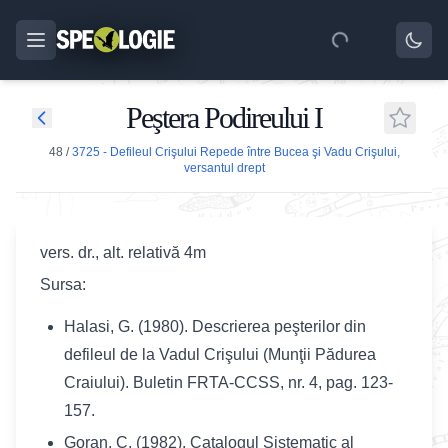
Peştera Podireului I
48
/
3725 - Defileul Crişului Repede între Bucea şi Vadu Crişului,
versantul drept
vers. dr., alt. relativă 4m
Sursa:
Halasi, G. (1980). Descrierea peşterilor din
defileul de la Vadul Crişului (Munţii Pădurea
Craiului). Buletin FRTA-CCSS, nr. 4, pag. 123-
157.
Goran, C. (1982). Catalogul Sistematic al