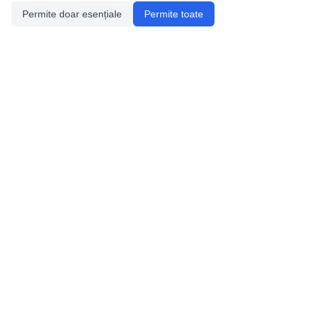
Permite doar esențiale
Permite toate
Utile
Legislatie
Autorizație de acces
Definiții și Explicații
Calendar/Evenimente
Verificare date pesteri
Speologie
Distributia Peşterilor din România