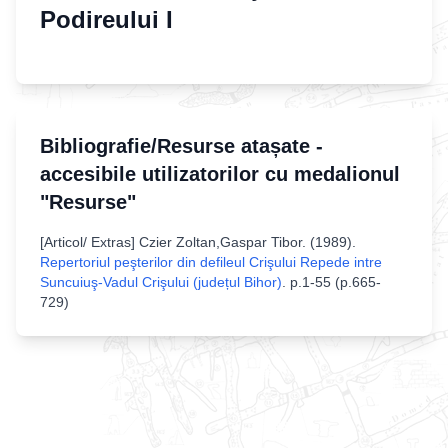
Podireului I
Bibliografie/Resurse atașate -
accesibile utilizatorilor cu medalionul
"Resurse"
[
Articol/ Extras
]
Czier Zoltan,Gaspar Tibor
. (
1989
).
Repertoriul peşterilor din defileul Crişului Repede intre
Suncuiuş-Vadul Crişului (județul Bihor)
.
p.1-55 (p.665-
729)