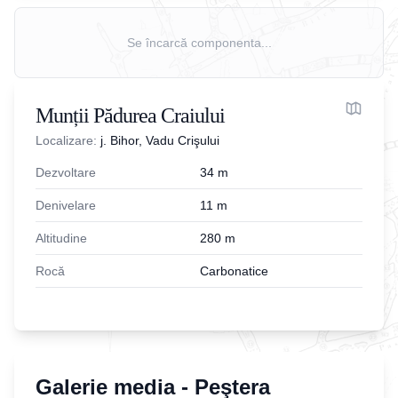
Se încarcă componenta...
Munții Pădurea Craiului
Localizare:
j. Bihor, Vadu Crişului
Dezvoltare
34
m
Denivelare
11
m
Altitudine
280
m
Rocă
Carbonatice
Galerie media -
Peştera