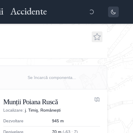
i
Accidente
Se încarcă componenta...
Munții Poiana Ruscă
Localizare:
j. Timiş, Românești
Dezvoltare
945
m
Denivelare
70
m
(
-
63
;
7
)