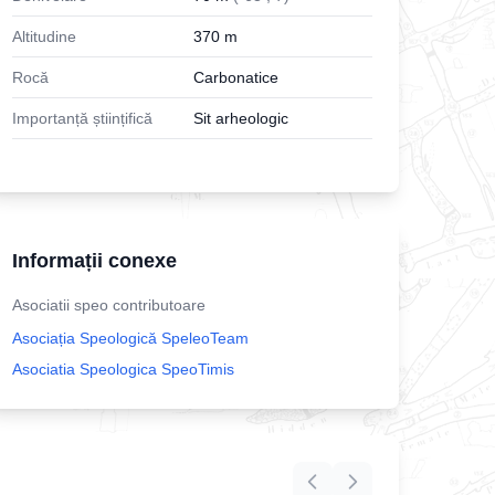
Altitudine
370
m
Rocă
Carbonatice
Importanță științifică
Sit arheologic
Informații conexe
Asociatii speo contributoare
Asociația Speologică SpeleoTeam
Asociatia Speologica SpeoTimis