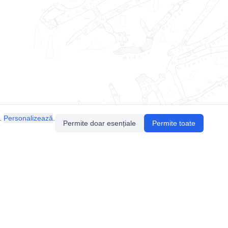
.
Personalizează
.
Permite doar esențiale
Permite toate
Pentru întrebări sau sugestii, contactează-ne
prin email (
contact@speologie.org
) sau intră
pe
slack
.