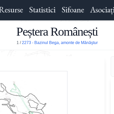
Resurse
Statistici
Sifoane
Asociați
Peștera Românești
1
/
2273 - Bazinul Bega, amonte de Mănăştur