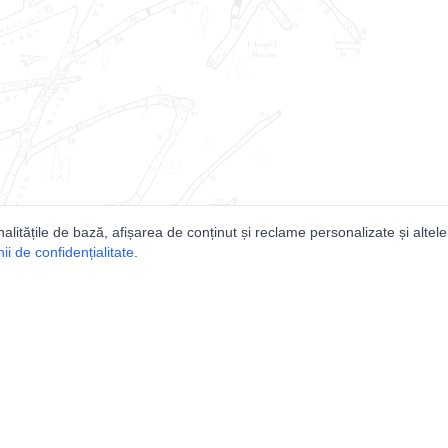
nalitățile de bază, afișarea de conținut și reclame personalizate și altele
i de confidențialitate
.
e
Comunitatea
Peşterilor din România
Lista Utilizatorilor