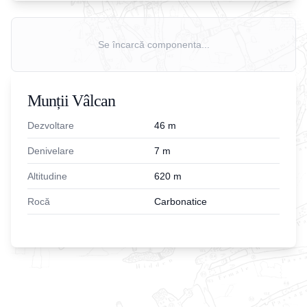
Se încarcă componenta...
Munții Vâlcan
Dezvoltare
46
m
Denivelare
7
m
Altitudine
620
m
Rocă
Carbonatice