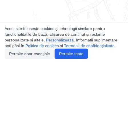
Acest site folosește cookies și tehnologii similare pentru
funcționalitățile de bază, afișarea de conținut și reclame
personalizate și altele.
Personalizează
. Informații suplimentare
poți găsi în
Politica de cookies
și
Termenii de confidențialitate
.
Permite doar esențiale
Permite toate
Utile
Legislatie
Autorizație de acces
Definiții și Explicații