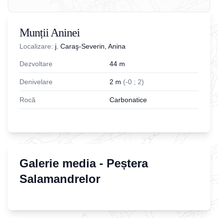
Munții Aninei
Localizare:
j. Caraş-Severin, Anina
Dezvoltare
44
m
Denivelare
2
m
(
-
0
;
2
)
Rocă
Carbonatice
Galerie media -
Peștera
Salamandrelor