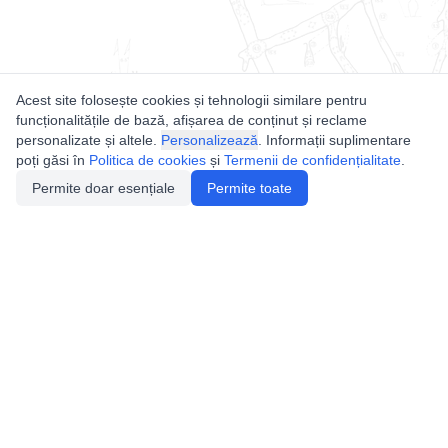
Acest site folosește cookies și tehnologii similare pentru
funcționalitățile de bază, afișarea de conținut și reclame
personalizate și altele.
Personalizează
. Informații suplimentare
poți găsi în
Politica de cookies
și
Termenii de confidențialitate
.
Permite doar esențiale
Permite toate
Utile
Legislatie
Autorizație de acces
Definiții și Explicații