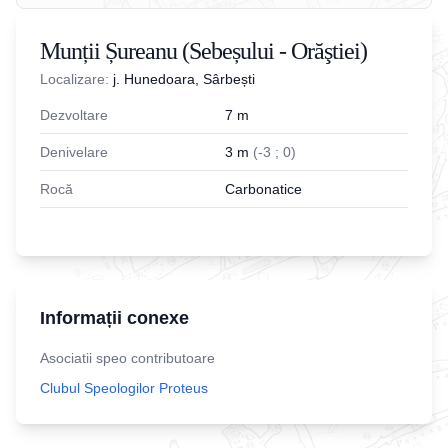
Munții Șureanu (Sebeșului - Orăştiei)
Localizare:
j. Hunedoara, Sârbești
Dezvoltare
7
m
Denivelare
3
m
(
-
3
;
0
)
Rocă
Carbonatice
Informații conexe
Asociatii speo contributoare
Clubul Speologilor Proteus