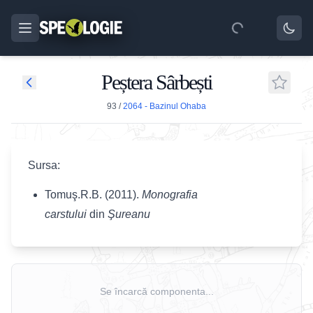
Peștera Sârbești
93
/
2064 - Bazinul Ohaba
Sursa:
Tomuş.R.B. (2011).
Monografia
carstului
din
Şureanu
Se încarcă componenta...