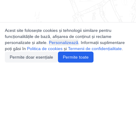
Acest site folosește cookies și tehnologii similare pentru
funcționalitățile de bază, afișarea de conținut și reclame
personalizate și altele.
Personalizează
. Informații suplimentare
poți găsi în
Politica de cookies
și
Termenii de confidențialitate
.
Permite doar esențiale
Permite toate
Utile
Legislatie
Autorizație de acces
Definiții și Explicații