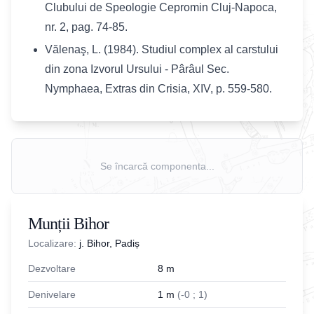
Clubului de Speologie Cepromin Cluj-Napoca,
nr. 2, pag. 74-85.
Vălenaş, L. (1984). Studiul complex al carstului
din zona Izvorul Ursului - Pârâul Sec.
Nymphaea, Extras din Crisia, XIV, p. 559-580.
Se încarcă componenta...
Munții Bihor
Localizare:
j. Bihor, Padiș
Dezvoltare
8
m
Denivelare
1
m
(
-
0
;
1
)