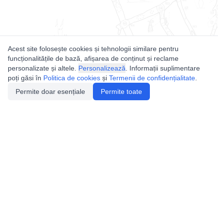
Acest site folosește cookies și tehnologii similare pentru
funcționalitățile de bază, afișarea de conținut și reclame
personalizate și altele.
Personalizează
. Informații suplimentare
poți găsi în
Politica de cookies
și
Termenii de confidențialitate
.
Permite doar esențiale
Permite toate
Utile
Legislatie
Autorizație de acces
Definiții și Explicații