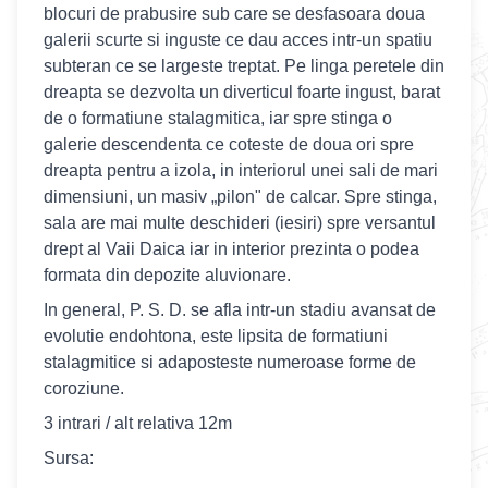
blocuri de prabusire sub care se desfasoara doua
galerii scurte si inguste ce dau acces intr-un spatiu
subteran ce se largeste treptat. Pe linga peretele din
dreapta se dezvolta un diverticul foarte ingust, barat
de o formatiune stalagmitica, iar spre stinga o
galerie descendenta ce coteste de doua ori spre
dreapta pentru a izola, in interiorul unei sali de mari
dimensiuni, un masiv „pilon" de calcar. Spre stinga,
sala are mai multe deschideri (iesiri) spre versantul
drept al Vaii Daica iar in interior prezinta o podea
formata din depozite aluvionare.
In general, P. S. D. se afla intr-un stadiu avansat de
evolutie endohtona, este lipsita de formatiuni
stalagmitice si adaposteste numeroase forme de
coroziune.
3 intrari / alt relativa 12m
Sursa: