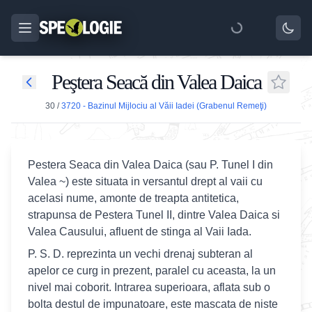
Peştera Seacă din Valea Daica
30
/
3720 - Bazinul Mijlociu al Văii Iadei (Grabenul Remeţi)
Pestera Seaca din Valea Daica (sau P. Tunel I din
Valea ~) este situata in versantul drept al vaii cu
acelasi nume, amonte de treapta antitetica,
strapunsa de Pestera Tunel II, dintre Valea Daica si
Valea Causului, afluent de stinga al Vaii Iada.
P. S. D. reprezinta un vechi drenaj subteran al
apelor ce curg in prezent, paralel cu aceasta, la un
nivel mai coborit. Intrarea superioara, aflata sub o
bolta destul de impunatoare, este mascata de niste