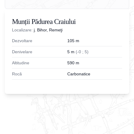
Munții Pădurea Craiului
Localizare:
j. Bihor, Remeţi
Dezvoltare
105
m
Denivelare
5
m
(
-
0
;
5
)
Altitudine
590
m
Rocă
Carbonatice