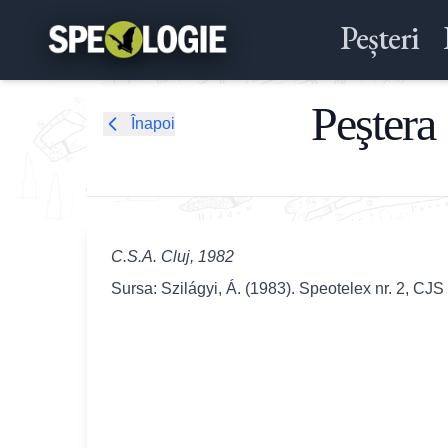
Peșteri
Peştera
Înapoi
C.S.A. Cluj, 1982
Sursa: Szilágyi, Á. (1983). Speotelex nr. 2, CJS 