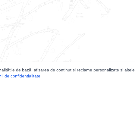
nalitățile de bază, afișarea de conținut și reclame personalizate și altele
i de confidențialitate
.
e
Comunitatea
Peşterilor din România
Lista Utilizatorilor