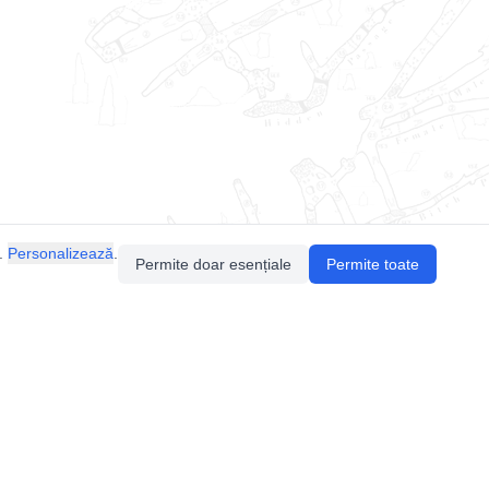
.
Personalizează
.
Permite doar esențiale
Permite toate
Pentru întrebări sau sugestii, contactează-ne
prin email (
contact@speologie.org
) sau intră
pe
slack
.