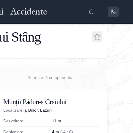
i
Accidente
ui Stâng
Se încarcă componenta...
Munții Pădurea Craiului
Localizare:
j. Bihor, Lazuri
Dezvoltare
11
m
Denivelare
4
m
(
-
4
;
0
)