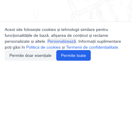
Acest site folosește cookies și tehnologii similare pentru
funcționalitățile de bază, afișarea de conținut și reclame
personalizate și altele.
Personalizează
. Informații suplimentare
poți găsi în
Politica de cookies
și
Termenii de confidențialitate
.
Permite doar esențiale
Permite toate
Utile
Legislatie
Autorizație de acces
Definiții și Explicații