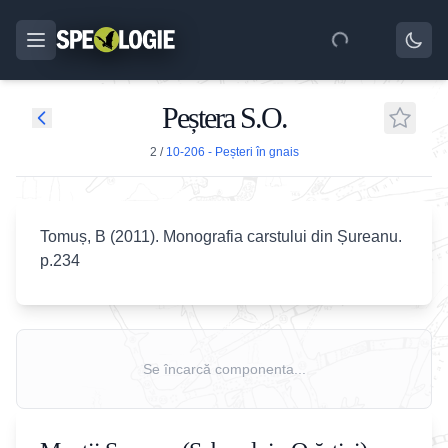
Peștera S.O.
2
/
10-206 - Peșteri în gnais
Tomuș, B (2011). Monografia carstului din Șureanu.
p.234
Se încarcă componenta...