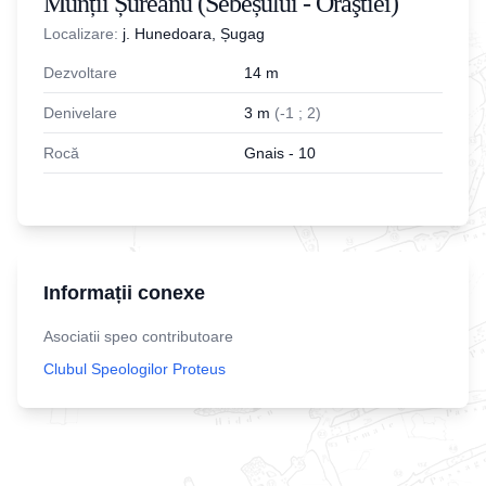
Munții Șureanu (Sebeșului - Orăştiei)
Localizare:
j. Hunedoara, Șugag
Dezvoltare
14
m
Denivelare
3
m
(
-
1
;
2
)
Rocă
Gnais - 10
Informații conexe
Asociatii speo contributoare
Clubul Speologilor Proteus