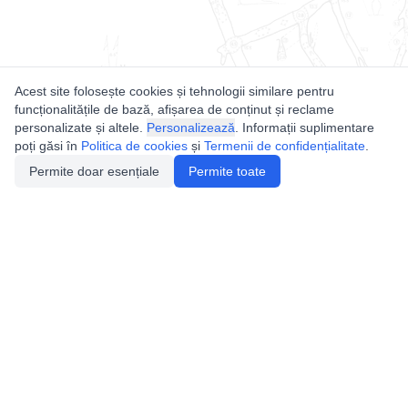
Acest site folosește cookies și tehnologii similare pentru
funcționalitățile de bază, afișarea de conținut și reclame
personalizate și altele.
Personalizează
. Informații suplimentare
poți găsi în
Politica de cookies
și
Termenii de confidențialitate
.
Permite doar esențiale
Permite toate
Utile
Legislatie
Autorizație de acces
Definiții și Explicații