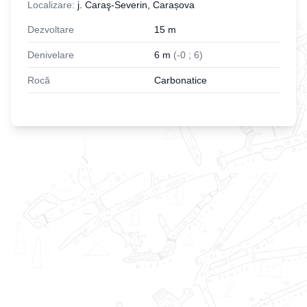
Localizare:
j. Caraş-Severin, Carașova
Dezvoltare
15
m
Denivelare
6
m
(
-
0
;
6
)
Rocă
Carbonatice