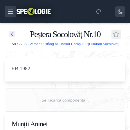
Peștera Socolovăţ Nr.10
58
/
2238 - Versantul stâng al Cheilor Caraşului şi Platoul Socolovăţ
ER-1982
Se încarcă componenta...
Munții Aninei