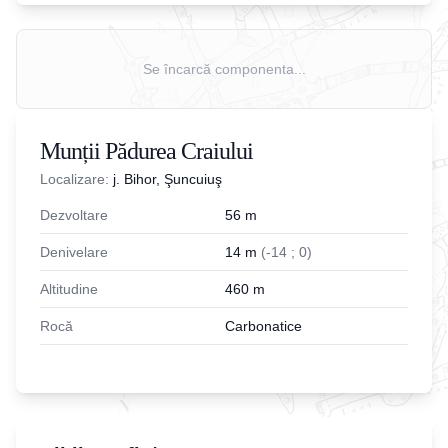
Se încarcă componenta...
Munții Pădurea Craiului
Localizare:
j. Bihor, Şuncuiuş
Dezvoltare
56
m
Denivelare
14
m
(
-
14
;
0
)
Altitudine
460
m
Rocă
Carbonatice