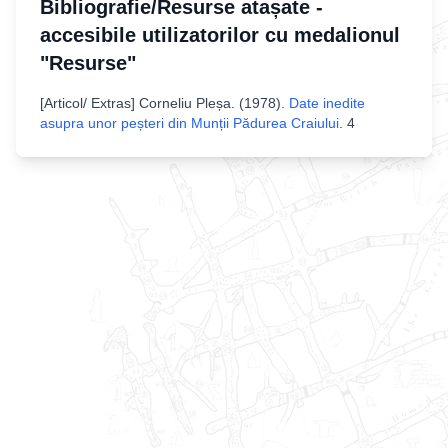
Bibliografie/Resurse atașate -
accesibile utilizatorilor cu medalionul
"Resurse"
[
Articol/ Extras
]
Corneliu Pleșa
. (
1978
).
Date inedite
asupra unor peșteri din Munții Pădurea Craiului
.
4