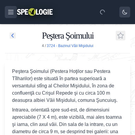
Peştera Şoimului
4
/
3724 - Bazinul Văii Mişidului
Peştera Şoimului (Pestera Hoţilor sau Pestera
Tîlharilor) este situată în partea superioară a
versantului stîng al Cheilor Mişidului, în zona de
confluenţă cu Crişul Repede şi cu circa 100 m
deasupra albiei Văii Mişidului, comuna Şuncuiuş.
Intrarea, orientată spre sud-est, de dimensiuni
apreciabile (7 X 4 m), este vizibilă, mai ales toamna
şi iarna, clin axul văii. Din sala de la intrare, cu un
diametru de circa 9 m, se desprind trei galerii: una