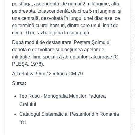
pe stînga, ascendentă, de numai 2 m lungime, alta
pe dreapta, tot ascendentă, de circa 5 m lungime, şi
una centrală, dezvoltată în lungul unei diaclaze, ce
se termină cu trei hornuri, dintre care unul, înalt de
circa 10 m, răzbate pînă la suprafaţă.
După modul de desfăşurare, Peştera Şoimului
denotă o dezvoltare sub acţiunea apelor de
infiltraţie, fiind specifică abrupturilor calcaroase (C.
PLEŞA, 1978).
Alt relativa 96m / 2 intrari / CM-79
Sursa:
Teo Rusu - Monografia Muntilor Padurea
Craiului
Catalogul Sistematic al Pesterilor din Romania
"81