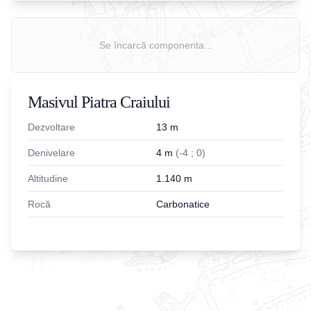
Se încarcă componenta...
Masivul Piatra Craiului
Dezvoltare
13
m
Denivelare
4
m
(
-
4
;
0
)
Altitudine
1.140
m
Rocă
Carbonatice