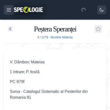
Peștera Speranței
4
/
1279 - Muntele Mateiaş
V. Dâmbov; Mateiaș
1 intrare; P. fosilă
PC-979f
Sursa - Catalogul Sistematic al Pesterilor din
Romania 81