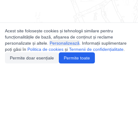
Acest site folosește cookies și tehnologii similare pentru
funcționalitățile de bază, afișarea de conținut și reclame
personalizate și altele.
Personalizează
. Informații suplimentare
poți găsi în
Politica de cookies
și
Termenii de confidențialitate
.
Permite doar esențiale
Permite toate
Utile
Legislatie
Autorizație de acces
Definiții și Explicații