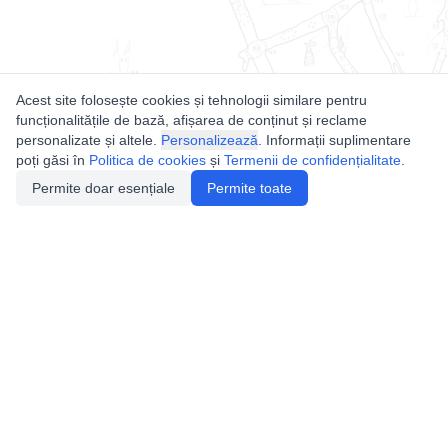
Acest site folosește cookies și tehnologii similare pentru
funcționalitățile de bază, afișarea de conținut și reclame
personalizate și altele.
Personalizează
. Informații suplimentare
poți găsi în
Politica de cookies
și
Termenii de confidențialitate
.
Permite doar esențiale
Permite toate
Utile
Legislatie
Autorizație de acces
Definiții și Explicații