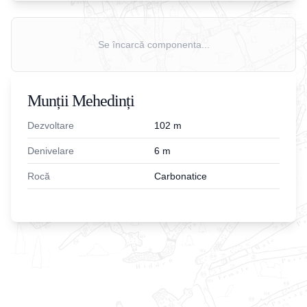
Se încarcă componenta...
Munții Mehedinți
Dezvoltare
102
m
Denivelare
6
m
Rocă
Carbonatice