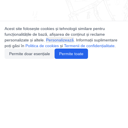
Acest site folosește cookies și tehnologii similare pentru
funcționalitățile de bază, afișarea de conținut și reclame
personalizate și altele.
Personalizează
. Informații suplimentare
poți găsi în
Politica de cookies
și
Termenii de confidențialitate
.
Permite doar esențiale
Permite toate
Utile
Legislatie
Autorizație de acces
Definiții și Explicații