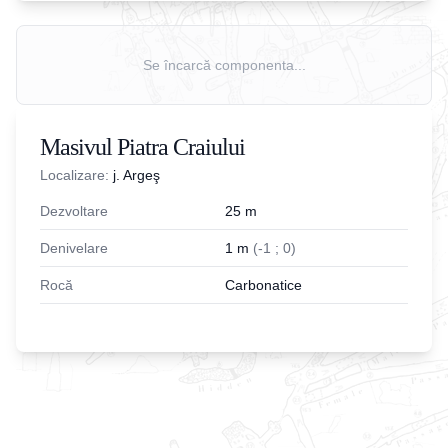
Se încarcă componenta...
Masivul Piatra Craiului
Localizare:
j. Argeş
Dezvoltare
25
m
Denivelare
1
m
(
-
1
;
0
)
Rocă
Carbonatice