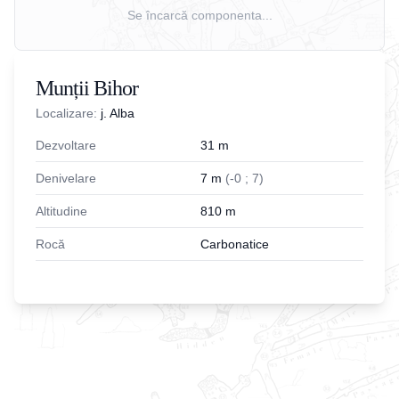
Se încarcă componenta...
Munții Bihor
Localizare:
j. Alba
Dezvoltare
31
m
Denivelare
7
m
(
-
0
;
7
)
Altitudine
810
m
Rocă
Carbonatice