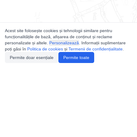
Acest site folosește cookies și tehnologii similare pentru
funcționalitățile de bază, afișarea de conținut și reclame
personalizate și altele.
Personalizează
. Informații suplimentare
poți găsi în
Politica de cookies
și
Termenii de confidențialitate
.
Permite doar esențiale
Permite toate
Utile
Legislatie
Autorizație de acces
Definiții și Explicații