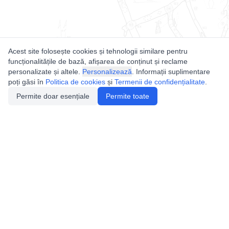
Acest site folosește cookies și tehnologii similare pentru
funcționalitățile de bază, afișarea de conținut și reclame
personalizate și altele.
Personalizează
. Informații suplimentare
poți găsi în
Politica de cookies
și
Termenii de confidențialitate
.
Permite doar esențiale
Permite toate
Utile
Legislatie
Autorizație de acces
Definiții și Explicații