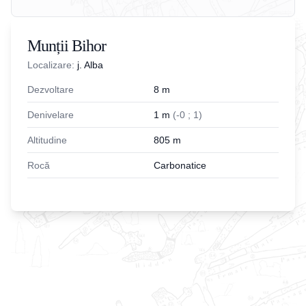
Munții Bihor
Localizare:
j. Alba
Dezvoltare
8
m
Denivelare
1
m
(
-
0
;
1
)
Altitudine
805
m
Rocă
Carbonatice