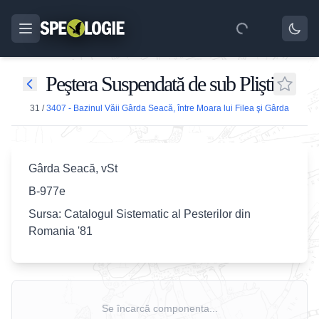
Peştera Suspendată de sub Plişti
31
/
3407 - Bazinul Văii Gârda Seacă, între Moara lui Filea şi Gârda
Gârda Seacă, vSt
B-977e
Sursa: Catalogul Sistematic al Pesterilor din
Romania '81
Se încarcă componenta...