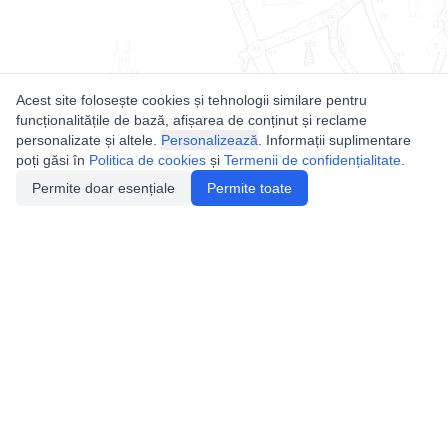
Acest site folosește cookies și tehnologii similare pentru
funcționalitățile de bază, afișarea de conținut și reclame
personalizate și altele.
Personalizează
. Informații suplimentare
poți găsi în
Politica de cookies
și
Termenii de confidențialitate
.
Permite doar esențiale
Permite toate
Utile
Legislatie
Autorizație de acces
Definiții și Explicații