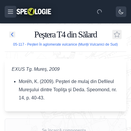
Peştera T4 din Sălard
05-117 - Peșteri în aglomerate vulcanice (Munții Vulcanici de Sud)
EXUS Tg. Mureş, 2009
Moréh, K. (2009). Peşteri de mulaj din Defileul
Mureşului dintre Topliţa şi Deda. Speomond, nr.
14, p. 40-43.
Se încarcă componenta...