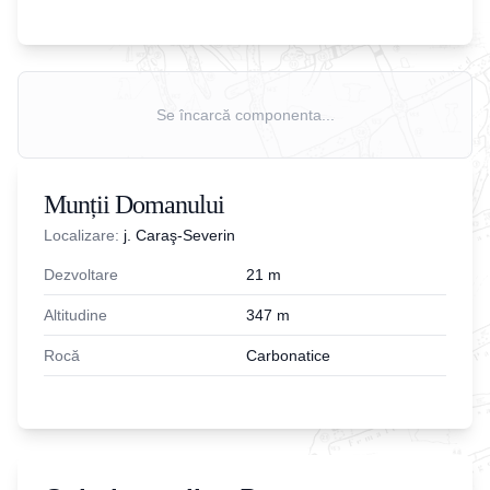
Se încarcă componenta...
Munții Domanului
Localizare:
j. Caraş-Severin
Dezvoltare
21
m
Altitudine
347
m
Rocă
Carbonatice