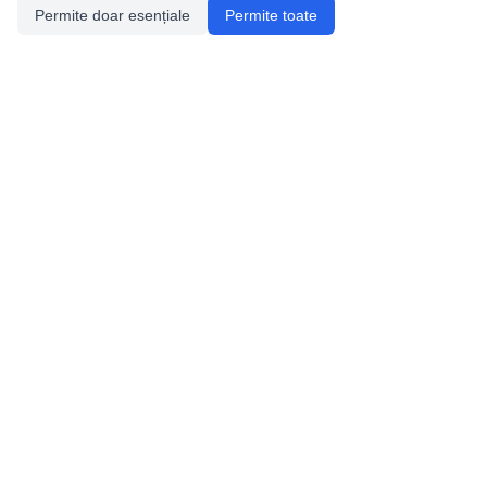
Permite doar esențiale
Permite toate
Utile
Legislatie
Autorizație de acces
Definiții și Explicații
Calendar/Evenimente
Verificare date pesteri
Speologie
Distributia Peşterilor din România