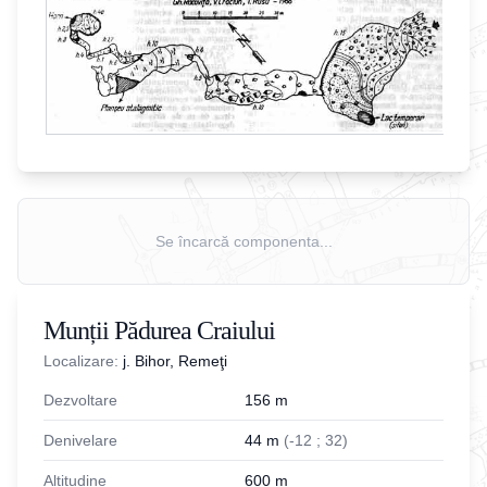
Se încarcă componenta...
Munții Pădurea Craiului
Localizare:
j. Bihor, Remeţi
Dezvoltare
156
m
Denivelare
44
m
(
-
12
;
32
)
Altitudine
600
m