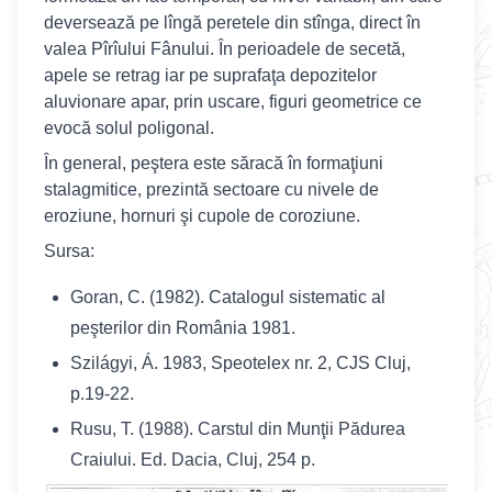
deversează pe lîngă peretele din stînga, direct în
valea Pîrîului Fânului. În perioadele de secetă,
apele se retrag iar pe suprafaţa depozitelor
aluvionare apar, prin uscare, figuri geometrice ce
evocă solul poligonal.
În general, peştera este săracă în formaţiuni
stalagmitice, prezintă sectoare cu nivele de
eroziune, hornuri şi cupole de coroziune.
Sursa:
Goran, C. (1982). Catalogul sistematic al
peşterilor din România 1981.
Szilágyi, Á. 1983, Speotelex nr. 2, CJS Cluj,
p.19-22.
Rusu, T. (1988). Carstul din Munţii Pădurea
Craiului. Ed. Dacia, Cluj, 254 p.