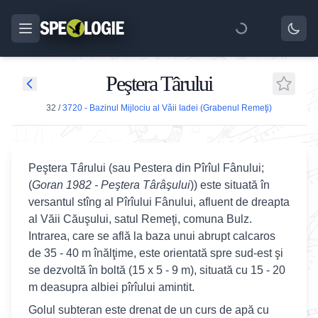
Peştera Târului
32
/
3720 - Bazinul Mijlociu al Văii Iadei (Grabenul Remeţi)
Peştera T
â
rului (sau Pestera din Pîrîul Fânului;
(
Goran 1982 - Peştera Târâşului
)) este situată în
versantul stîng al Pîrîului Fânului, afluent de dreapta
al Văii Căuşului, satul Remeţi, comuna Bulz.
Intrarea, care se află la baza unui abrupt calcaros
de 35 - 40 m înălţime, este orientată spre sud-est şi
se dezvoltă în boltă (15 x 5 - 9 m), situată cu 15 - 20
m deasupra albiei pîrîului amintit.
Golul subteran este drenat de un curs de apă cu