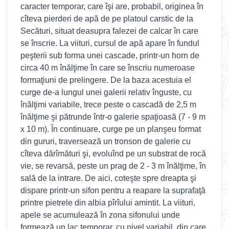
caracter temporar, care îşi are, probabil, originea în
cîteva pierderi de apă de pe platoul carstic de la
Secături, situat deasupra falezei de calcar în care
se înscrie. La viituri, cursul de apă apare în fundul
peşterii sub forma unei cascade, printr-un horn de
circa 40 m înălţime în care se înscriu numeroase
formaţiuni de prelingere. De la baza acestuia el
curge de-a lungul unei galerii relativ înguste, cu
înălţimi variabile, trece peste o cascadă de 2,5 m
înălţime şi pătrunde într-o galerie spaţioasă (7 - 9 m
x 10 m). În continuare, curge pe un planşeu format
din gururi, traversează un tronson de galerie cu
cîteva dărîmături şi, evoluînd pe un substrat de rocă
vie, se revarsă, peste un prag de 2 - 3 m înălţime, în
sală de la intrare. De aici, coteşte spre dreapta şi
dispare printr-un sifon pentru a reapare la suprafaţă
printre pietrele din albia pîrîului amintit. La viituri,
apele se acumulează în zona sifonului unde
formează un lac temporar, cu nivel variabil, din care