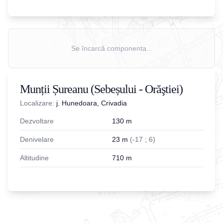
Se încarcă componenta...
Munții Șureanu (Sebeșului - Orăştiei)
Localizare:
j. Hunedoara, Crivadia
Dezvoltare
130
m
Denivelare
23
m
(
-
17
;
6
)
Altitudine
710
m