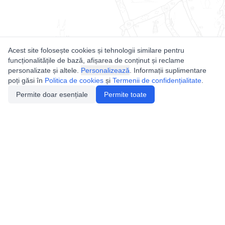
Acest site folosește cookies și tehnologii similare pentru
funcționalitățile de bază, afișarea de conținut și reclame
personalizate și altele.
Personalizează
. Informații suplimentare
poți găsi în
Politica de cookies
și
Termenii de confidențialitate
.
Permite doar esențiale
Permite toate
Utile
Legislatie
Autorizație de acces
Definiții și Explicații