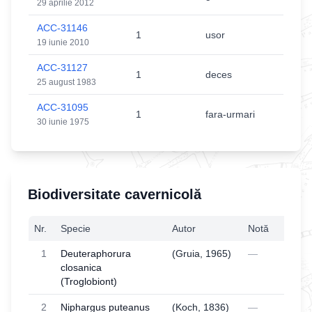
29 aprilie 2012
ACC-31146
1
usor
19 iunie 2010
ACC-31127
1
deces
25 august 1983
ACC-31095
1
fara-urmari
30 iunie 1975
Biodiversitate cavernicolă
Nr.
Specie
Autor
Notă
1
Deuteraphorura
(Gruia, 1965)
—
closanica
(Troglobiont)
2
Niphargus puteanus
(Koch, 1836)
—