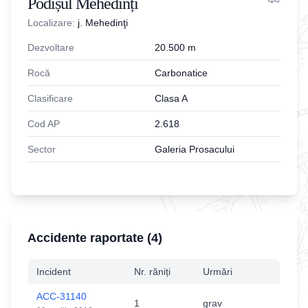
Podișul Mehedinți
Localizare:
j. Mehedinţi
Dezvoltare
20.500
m
Rocă
Carbonatice
Clasificare
Clasa A
Cod AP
2.618
Sector
Galeria Prosacului
Accidente raportate (
4
)
Incident
Nr. răniți
Urmări
ACC-31140
1
grav