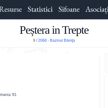
Resurse
Statistici
Sifoane
Asociați
Peștera in Trepte
9
/
2068 - Bazinul Băniţa
omania '81