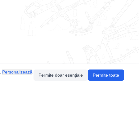
.
Personalizează
.
Permite doar esențiale
Permite toate
Pentru întrebări sau sugestii, contactează-ne
prin email (
contact@speologie.org
) sau intră
pe
slack
.