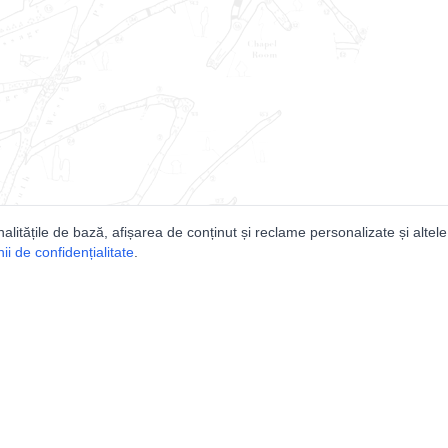
nalitățile de bază, afișarea de conținut și reclame personalizate și altele
i de confidențialitate
.
e
Comunitatea
Peşterilor din România
Lista Utilizatorilor