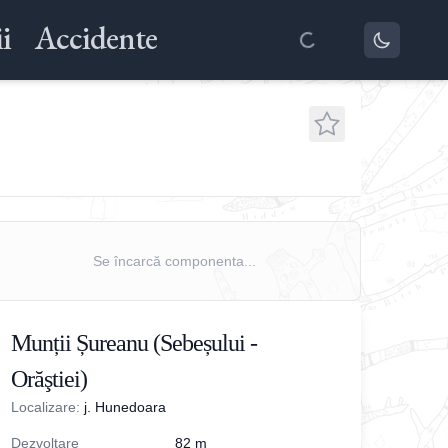
i
Accidente
Se încarcă componenta...
Munții Șureanu (Sebeșului -
Orăştiei)
Localizare:
j. Hunedoara
Dezvoltare
82
m