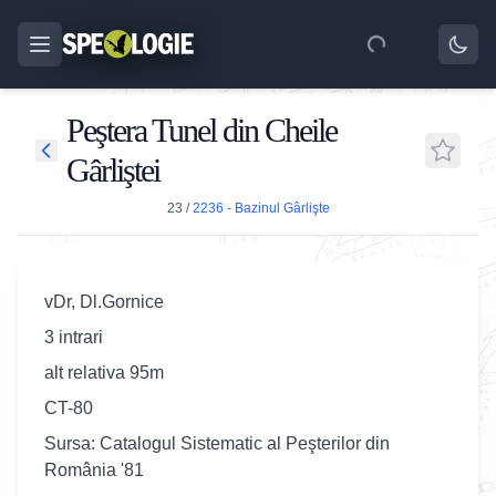
Peştera Tunel din Cheile
Gârliştei
23
/
2236 - Bazinul Gârlişte
vDr, Dl.Gornice
3 intrari
alt relativa 95m
CT-80
Sursa: Catalogul Sistematic al Peşterilor din
România '81