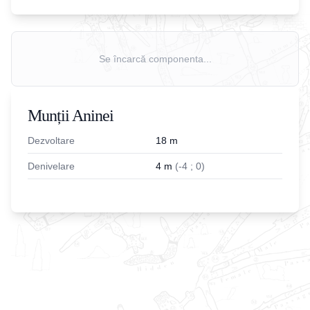
Se încarcă componenta...
Munții Aninei
Dezvoltare
18
m
Denivelare
4
m
(
-
4
;
0
)