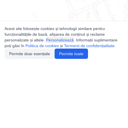
Acest site folosește cookies și tehnologii similare pentru
funcționalitățile de bază, afișarea de conținut și reclame
personalizate și altele.
Personalizează
. Informații suplimentare
poți găsi în
Politica de cookies
și
Termenii de confidențialitate
.
Permite doar esențiale
Permite toate
Utile
Legislatie
Autorizație de acces
Definiții și Explicații