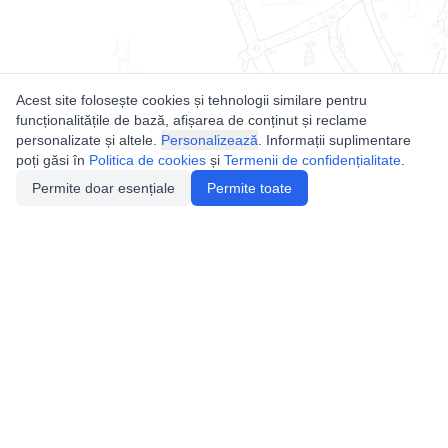
Acest site folosește cookies și tehnologii similare pentru
funcționalitățile de bază, afișarea de conținut și reclame
personalizate și altele.
Personalizează
. Informații suplimentare
poți găsi în
Politica de cookies
și
Termenii de confidențialitate
.
Permite doar esențiale
Permite toate
Utile
Legislatie
Autorizație de acces
Definiții și Explicații