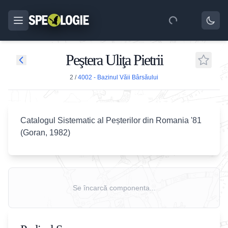
Peştera Uliţa Pietrii
2
/
4002 - Bazinul Văii Bârsăului
Catalogul Sistematic al Peșterilor din Romania '81
(Goran, 1982)
Se încarcă componenta...