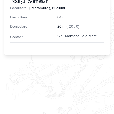
Podișul Someșan
Localizare:
j. Maramureş, Buciumi
Dezvoltare
84
m
Denivelare
20
m
(
-
20
;
0
)
C.S. Montana Baia Mare
Contact