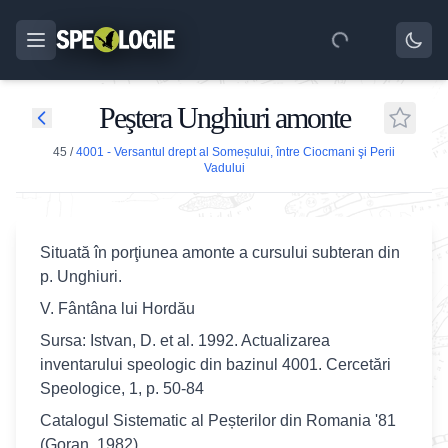
Peştera Unghiuri amonte
45
/
4001 - Versantul drept al Someșului, între Ciocmani şi Perii
Vadului
Situată în porţiunea amonte a cursului subteran din
p. Unghiuri.
V. Fântâna lui Hordău
Sursa: Istvan, D. et al. 1992. Actualizarea
inventarului speologic din bazinul 4001. Cercetări
Speologice, 1, p. 50-84
Catalogul Sistematic al Peșterilor din Romania '81
(Goran, 1982)