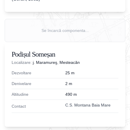
Se încarcă componenta...
Podișul Someșan
Localizare:
j. Maramureş, Mesteacăn
Dezvoltare
25
m
Denivelare
2
m
Altitudine
490
m
C.S. Montana Baia Mare
Contact