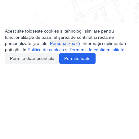
Acest site folosește cookies și tehnologii similare pentru
funcționalitățile de bază, afișarea de conținut și reclame
personalizate și altele.
Personalizează
. Informații suplimentare
poți găsi în
Politica de cookies
și
Termenii de confidențialitate
.
Permite doar esențiale
Permite toate
Utile
Legislatie
Autorizație de acces
Definiții și Explicații