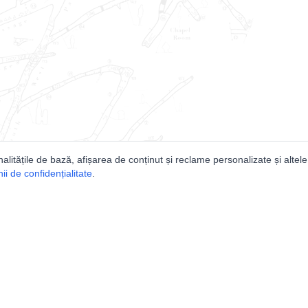
nalitățile de bază, afișarea de conținut și reclame personalizate și altele
i de confidențialitate
.
e
Comunitatea
Peşterilor din România
Lista Utilizatorilor