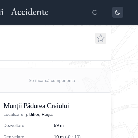
i
Accidente
Se încarcă componenta...
Munții Pădurea Craiului
Localizare:
j. Bihor, Roşia
Dezvoltare
59
m
Denivelare
10
m
(
-
0
;
10
)