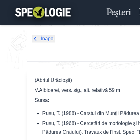
Peșteri
Înapoi
(Abriul Urâcioşii)
V.Albioarei, vers. stg., alt. relativă 59 m
Sursa:
Rusu, T. (1988) - Carstul din Munţii Pădurea 
Rusu, T. (1968) - Cercetări de morfologie şi h
Pădurea Craiului). Travaux de l'Inst. Speol "