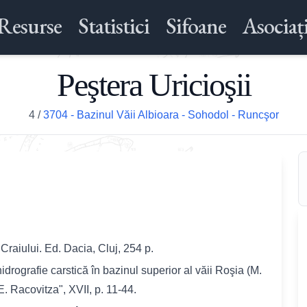
Resurse
Statistici
Sifoane
Asociați
Peştera Uricioşii
4
/
3704 - Bazinul Văii Albioara - Sohodol - Runcşor
Craiului. Ed. Dacia, Cluj, 254 p.
idrografie carstică în bazinul superior al văii Roşia (M.
E. Racovitza", XVII, p. 11-44.