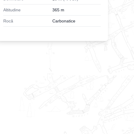
Altitudine
365
m
Rocă
Carbonatice