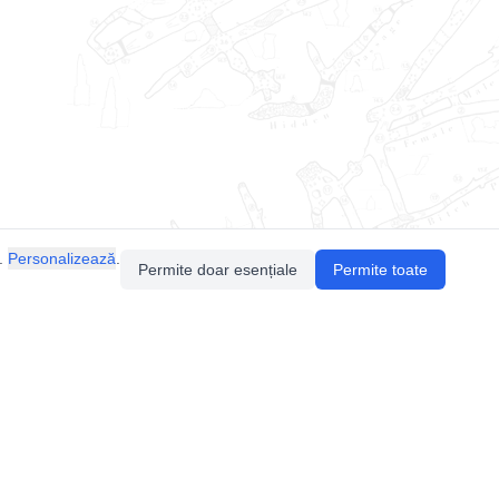
.
Personalizează
.
Permite doar esențiale
Permite toate
Pentru întrebări sau sugestii, contactează-ne
prin email (
contact@speologie.org
) sau intră
pe
slack
.