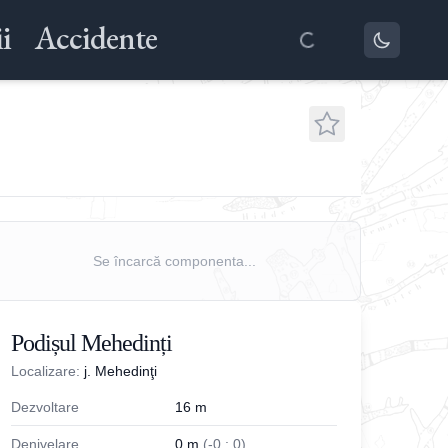
i
Accidente
Se încarcă componenta...
Podișul Mehedinți
Localizare:
j. Mehedinţi
Dezvoltare
16
m
Denivelare
0
m
(
-
0
;
0
)