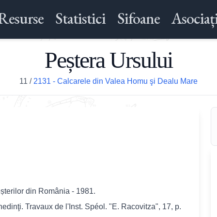
Resurse
Statistici
Sifoane
Asociați
Peștera Ursului
11
/
2131 - Calcarele din Valea Homu şi Dealu Mare
șterilor din România - 1981.
dinţi. Travaux de l'Inst. Spéol. "E. Racovitza", 17, p.