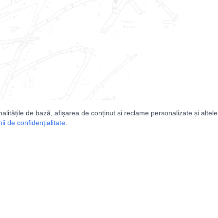
nalitățile de bază, afișarea de conținut și reclame personalizate și altele
i de confidențialitate
.
e
Comunitatea
Peşterilor din România
Lista Utilizatorilor