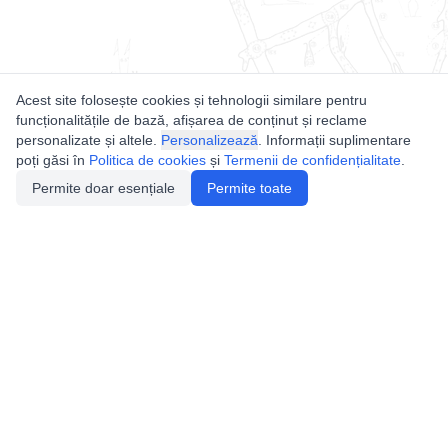
Acest site folosește cookies și tehnologii similare pentru
funcționalitățile de bază, afișarea de conținut și reclame
personalizate și altele.
Personalizează
. Informații suplimentare
poți găsi în
Politica de cookies
și
Termenii de confidențialitate
.
Permite doar esențiale
Permite toate
Utile
Legislatie
Autorizație de acces
Definiții și Explicații