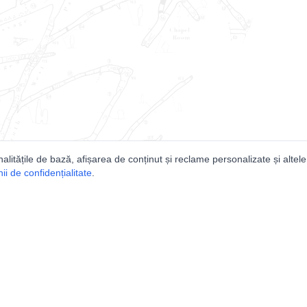
nalitățile de bază, afișarea de conținut și reclame personalizate și altele
i de confidențialitate
.
e
Comunitatea
Peşterilor din România
Lista Utilizatorilor