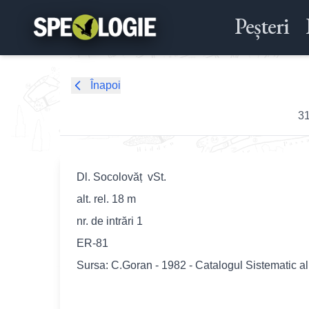
Peșteri
Înapoi
3
Dl. Socolovăț vSt.
alt. rel. 18 m
nr. de intrări 1
ER-81
Sursa: C.Goran - 1982 - Catalogul Sistematic a