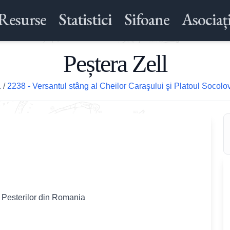
Resurse
Statistici
Sifoane
Asociați
Peștera Zell
1
/
2238 - Versantul stâng al Cheilor Caraşului şi Platoul Socolo
l Pesterilor din Romania