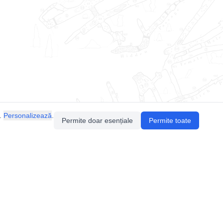
.
Personalizează
.
Permite doar esențiale
Permite toate
Pentru întrebări sau sugestii, contactează-ne
prin email (
contact@speologie.org
) sau intră
pe
slack
.