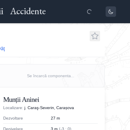
i
Accidente
văţ
Se încarcă componenta...
Munții Aninei
Localizare:
j. Caraş-Severin, Carașova
Dezvoltare
27
m
Denivelare
3
m
(
-
3
;
0
)