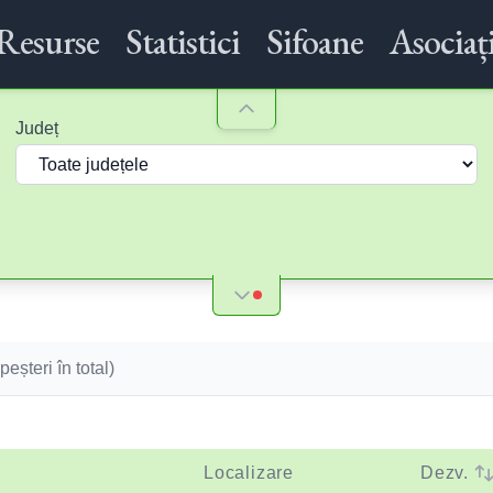
Resurse
Statistici
Sifoane
Asociați
Județ
peșteri în total)
Localizare
Dezv.