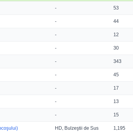
-
53
-
44
-
12
-
30
-
343
-
45
-
17
-
13
-
15
ocoşului)
HD, Bulzeştii de Sus
1,195