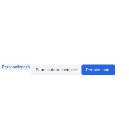
.
Personalizează
.
Permite doar esențiale
Permite toate
Pentru întrebări sau sugestii, contactează-ne
prin email (
contact@speologie.org
) sau intră
pe
slack
.