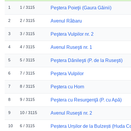
1
1 / 3115
Peştera Poieţii (Gaura Găinii)
2
2 / 3115
Avenul Râbaru
3
3 / 3115
Peştera Vulpilor nr. 2
4
4 / 3115
Avenul Ruseşti nr. 1
5
5 / 3115
Peştera Dănileşti (P. de la Ruseşti)
6
7 / 3115
Peştera Vulpilor
7
8 / 3115
Peştera cu Horn
8
9 / 3115
Peştera cu Resurgenţă (P. cu Apă)
9
10 / 3115
Avenul Ruseşti nr. 2
10
6 / 3115
Peștera Urșilor de la Bulzești (Huda C