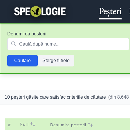
Peșteri
Denumirea pesterii
Cautare
Șterge filtrele
10 peșteri găsite care satisfac criteriile de căutare
(din
8.648
Nr.H
#
Denumire pesterii