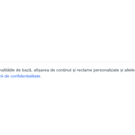
nalitățile de bază, afișarea de conținut și reclame personalizate și altele
i de confidențialitate
.
e
Comunitatea
Peşterilor din România
Lista Utilizatorilor