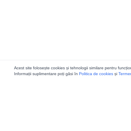
Acest site folosește cookies și tehnologii similare pentru funcțio
Informații suplimentare poți găsi în
Politica de cookies
și
Termeni
Utile
Speologi
Legislatie
Distributia 