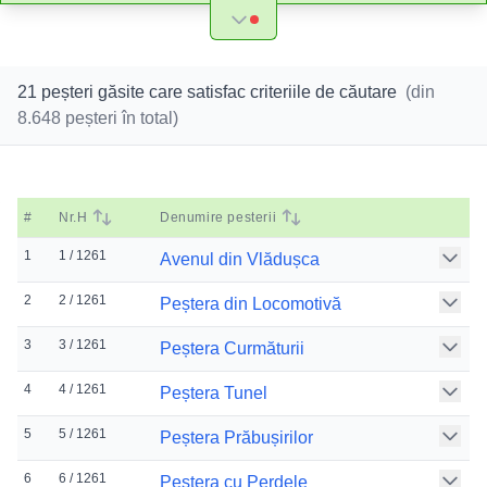
21 peșteri găsite care satisfac criteriile de căutare
(din
8.648
peșteri în total)
#
Nr.H
Denumire pesterii
1
1 / 1261
Avenul din Vlădușca
2
2 / 1261
Peștera din Locomotivă
3
3 / 1261
Peștera Curmăturii
4
4 / 1261
Peștera Tunel
5
5 / 1261
Peștera Prăbușirilor
6
6 / 1261
Peștera cu Perdele