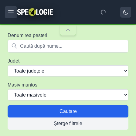
Denumirea pesterii
Județ
Masiv muntos
Cautare
Șterge filtrele