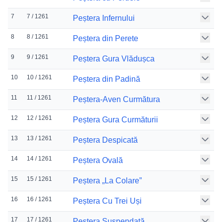
7
7 / 1261
Peștera Infernului
8
8 / 1261
Peștera din Perete
9
9 / 1261
Peștera Gura Vlădușca
10
10 / 1261
Peștera din Padină
11
11 / 1261
Peștera-Aven Curmătura
12
12 / 1261
Peștera Gura Curmăturii
13
13 / 1261
Peștera Despicată
14
14 / 1261
Peștera Ovală
15
15 / 1261
Peștera „La Colare”
16
16 / 1261
Peștera Cu Trei Uși
17
17 / 1261
Peștera Suspendată