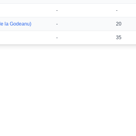
-
-
de la Godeanu)
-
20
-
35