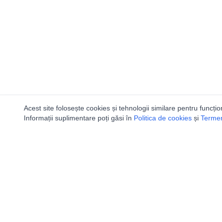
Acest site folosește cookies și tehnologii similare pentru funcțio
Informații suplimentare poți găsi în
Politica de cookies
și
Termeni
Utile
Speologi
Legislatie
Distributia 