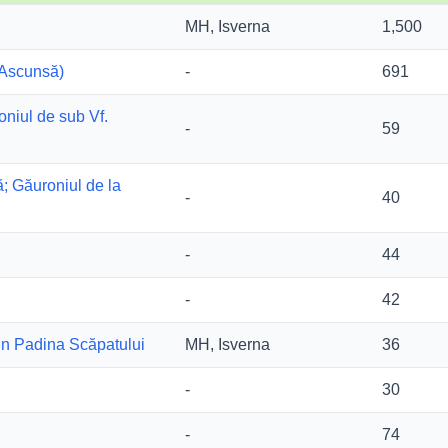
MH, Isverna
1,500
 Ascunsă)
-
691
niul de sub Vf.
-
59
ă; Găuroniul de la
-
40
-
44
-
42
in Padina Scăpatului
MH, Isverna
36
-
30
-
74