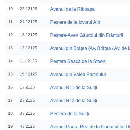
10
22 / 2125
Avenul de la Râioasa
11
21 / 2125
Peștera de la Izvorul Alb
12
13 / 2125
Peștera-Aven Găuroiul din Frântură
13
12 / 2125
Avenul din Brățea (Av. Brățea / Av. de 
14
11 / 2125
Peștera Seacă de la Stoeni
15
19 / 2125
Avenul din Valea Paltinului
16
1 / 2125
Avenul Nr.1 de la Suliți
17
2 / 2125
Avenul Nr.2 de la Suliți
18
3 / 2125
Peștera de la Suliți
19
4 / 2125
Avenul Gaura Rea de la Conacul lui D