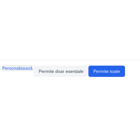
.
Personalizează
.
Permite doar esențiale
Permite toate
Pentru întrebări sau sugestii, contactează-ne
prin email (
contact@speologie.org
) sau intră
pe
slack
.