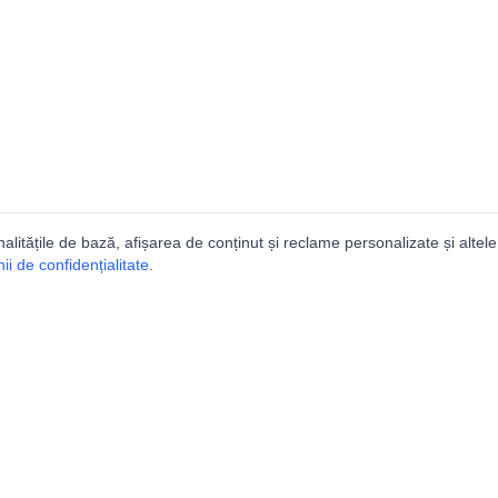
nalitățile de bază, afișarea de conținut și reclame personalizate și altele
i de confidențialitate
.
e
Comunitatea
Peşterilor din România
Lista Utilizatorilor