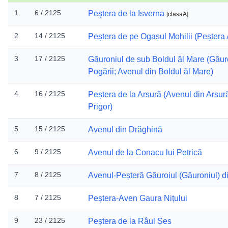
1
6 / 2125
Peştera de la Isverna
[
clasaA
]
2
14 / 2125
Peștera de pe Ogașul Mohilii (Peștera
3
17 / 2125
Găuroniul de sub Boldul ăl Mare (Găuro
Pogării; Avenul din Boldul ăl Mare)
4
16 / 2125
Peștera de la Arsură (Avenul din Arsur
Prigor)
5
15 / 2125
Avenul din Drăghină
6
9 / 2125
Avenul de la Conacu lui Petrică
7
8 / 2125
Avenul-Peșteră Găuroiul (Găuroniul) d
8
7 / 2125
Peștera-Aven Gaura Nițului
9
23 / 2125
Peștera de la Râul Șes