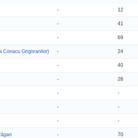
-
12
-
41
-
69
la Conacu Grigoranilor)
-
24
-
40
-
28
-
-
-
-
-
-
răgan
-
70