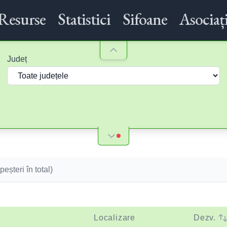
Resurse
Statistici
Sifoane
Asociați
Județ
peșteri în total)
Localizare
Dezv.