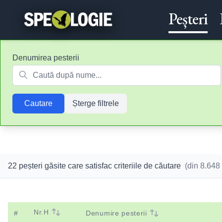
Peșteri
Denumirea pesterii
Cautare
Șterge filtrele
22 peșteri găsite care satisfac criteriile de căutare
(din
8.648
Nr.H
#
Denumire pesterii