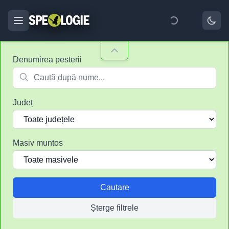
Denumirea pesterii
Județ
Masiv muntos
Cautare
Șterge filtrele