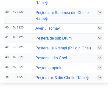
Râmeţi
39
4 / 3220
Peştera lui Salomea din Cheile
Râmeţi
40
5 / 3220
Avenul Tomay
41
6 / 3220
Peştera de sub Drum
42
7 / 3220
Peştera lui Krempi (P. I din Chei)
43
8 / 3220
Peştera II din Chei
44
9 / 3220
Peştera Laptelui
45
10 / 3220
Peştera nr. 3 din Cheile Râmeţi