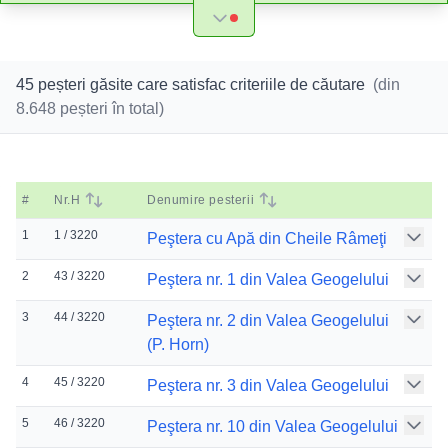
45 peșteri găsite care satisfac criteriile de căutare
(din
8.648
peșteri în total)
#
Nr.H
Denumire pesterii
1
1 / 3220
Peştera cu Apă din Cheile Râmeţi
2
43 / 3220
Peştera nr. 1 din Valea Geogelului
3
44 / 3220
Peştera nr. 2 din Valea Geogelului
(P. Horn)
4
45 / 3220
Peştera nr. 3 din Valea Geogelului
5
46 / 3220
Peştera nr. 10 din Valea Geogelului