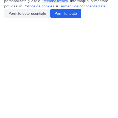
personalizate și altele.
Personalizează
. Informații suplimentare
poți găsi în
Politica de cookies
și
Termenii de confidențialitate
.
Permite doar esențiale
Permite toate
Utile
Legislatie
Autorizație de acces
Definiții și Explicații
Calendar/Evenimente
Verificare date pesteri
Speologie