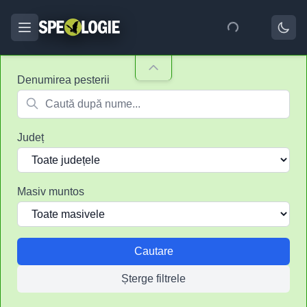
Denumirea pesterii
Județ
Masiv muntos
Cautare
Șterge filtrele