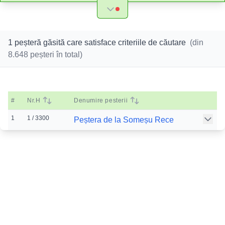
1 peșteră găsită care satisface criteriile de căutare
(din
8.648
peșteri în total)
#
Nr.H
Denumire pesterii
1
1 / 3300
Peștera de la Someșu Rece