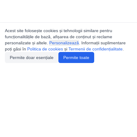
Acest site folosește cookies și tehnologii similare pentru
funcționalitățile de bază, afișarea de conținut și reclame
personalizate și altele.
Personalizează
. Informații suplimentare
poți găsi în
Politica de cookies
și
Termenii de confidențialitate
.
Permite doar esențiale
Permite toate
Utile
Legislatie
Autorizație de acces
Definiții și Explicații