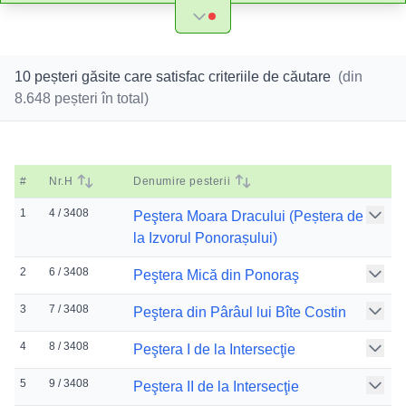
10 peșteri găsite care satisfac criteriile de căutare
(din
8.648
peșteri în total)
#
Nr.H
Denumire pesterii
1
4 / 3408
Peştera Moara Dracului (Peștera de
la Izvorul Ponorașului)
2
6 / 3408
Peştera Mică din Ponoraş
3
7 / 3408
Peştera din Pârâul lui Bîte Costin
4
8 / 3408
Peştera I de la Intersecţie
5
9 / 3408
Peştera II de la Intersecţie