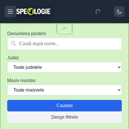
Denumirea pesterii
Județ
Masiv muntos
Cautare
Șterge filtrele