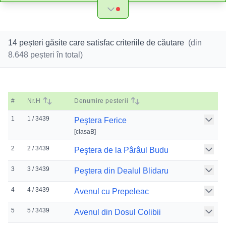
14 peșteri găsite care satisfac criteriile de căutare
(din
8.648
peșteri în total)
#
Nr.H
Denumire pesterii
1
1 / 3439
Peştera Ferice
[
clasaB
]
2
2 / 3439
Peştera de la Pârâul Budu
3
3 / 3439
Peştera din Dealul Blidaru
4
4 / 3439
Avenul cu Prepeleac
5
5 / 3439
Avenul din Dosul Colibii