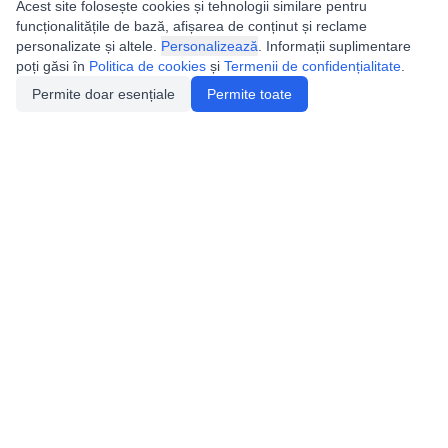
Acest site folosește cookies și tehnologii similare pentru
funcționalitățile de bază, afișarea de conținut și reclame
personalizate și altele.
Personalizează
. Informații suplimentare
poți găsi în
Politica de cookies
și
Termenii de confidențialitate
.
Permite doar esențiale
Permite toate
Utile
Legislatie
Autorizație de acces
Definiții și Explicații
Calendar/Evenimente
Verificare date pesteri