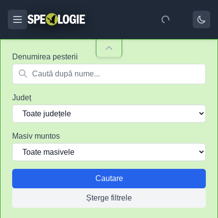
Denumirea pesterii
Județ
Masiv muntos
Cautare
Șterge filtrele