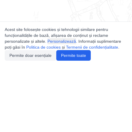
Acest site folosește cookies și tehnologii similare pentru
funcționalitățile de bază, afișarea de conținut și reclame
personalizate și altele.
Personalizează
. Informații suplimentare
poți găsi în
Politica de cookies
și
Termenii de confidențialitate
.
Permite doar esențiale
Permite toate
Utile
Legislatie
Autorizație de acces
Definiții și Explicații