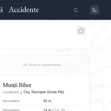
i
Accidente
Se încarcă componenta...
Munții Bihor
Localizare:
j. Cluj, Răchiţele (Doda Pilii)
Dezvoltare
55
m
Denivelare
14
m
(
-
14
;
0
)