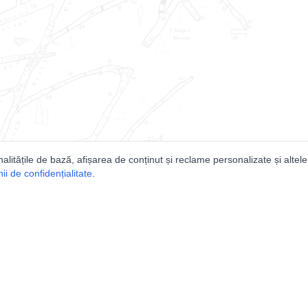
nalitățile de bază, afișarea de conținut și reclame personalizate și altele
i de confidențialitate
.
e
Comunitatea
Peşterilor din România
Lista Utilizatorilor