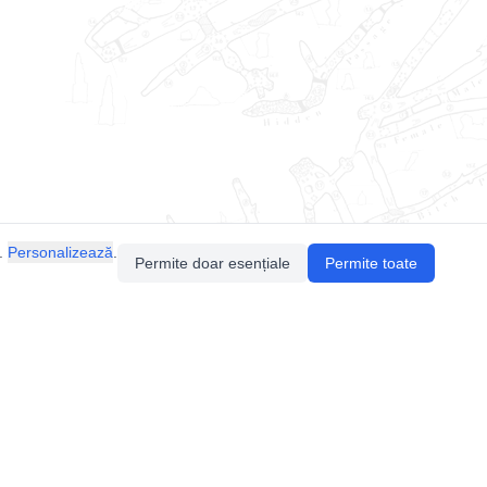
.
Personalizează
.
Permite doar esențiale
Permite toate
Pentru întrebări sau sugestii, contactează-ne
prin email (
contact@speologie.org
) sau intră
pe
slack
.