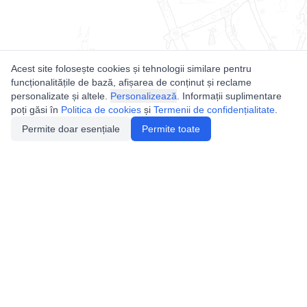
Acest site folosește cookies și tehnologii similare pentru
funcționalitățile de bază, afișarea de conținut și reclame
personalizate și altele.
Personalizează
. Informații suplimentare
poți găsi în
Politica de cookies
și
Termenii de confidențialitate
.
Permite doar esențiale
Permite toate
Utile
Legislatie
Autorizație de acces
Definiții și Explicații