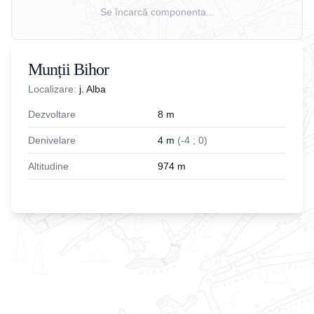
Se încarcă componenta...
Munții Bihor
Localizare:
j. Alba
Dezvoltare
8
m
Denivelare
4
m
(
-
4
;
0
)
Altitudine
974
m