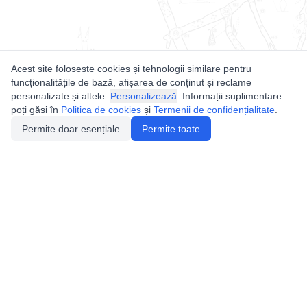
Acest site folosește cookies și tehnologii similare pentru
funcționalitățile de bază, afișarea de conținut și reclame
personalizate și altele.
Personalizează
. Informații suplimentare
poți găsi în
Politica de cookies
și
Termenii de confidențialitate
.
Permite doar esențiale
Permite toate
Utile
Legislatie
Autorizație de acces
Definiții și Explicații