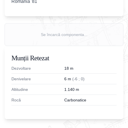
Romania '81
Se încarcă componenta...
Munții Retezat
Dezvoltare
18
m
Denivelare
6
m
(
-
6
;
0
)
Altitudine
1.140
m
Rocă
Carbonatice