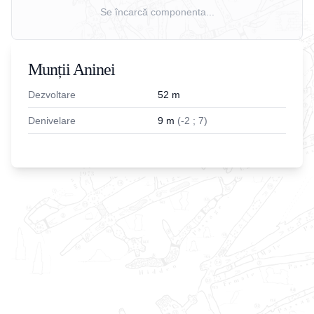
Se încarcă componenta...
Munții Aninei
Dezvoltare
52
m
Denivelare
9
m
(
-
2
;
7
)