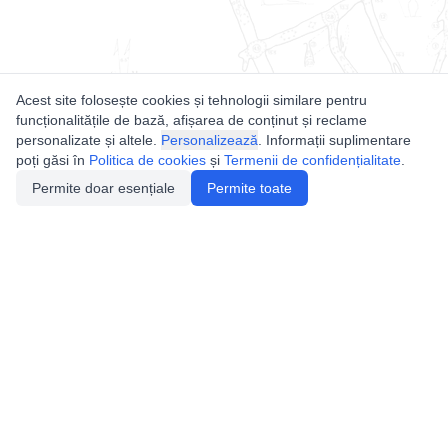
Acest site folosește cookies și tehnologii similare pentru
funcționalitățile de bază, afișarea de conținut și reclame
personalizate și altele.
Personalizează
. Informații suplimentare
poți găsi în
Politica de cookies
și
Termenii de confidențialitate
.
Permite doar esențiale
Permite toate
Utile
Legislatie
Autorizație de acces
Definiții și Explicații