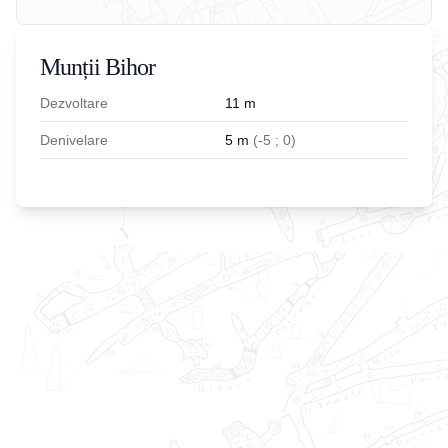
Munții Bihor
Dezvoltare
11
m
Denivelare
5
m
(
-
5
;
0
)