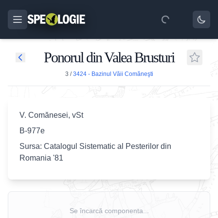
Ponorul din Valea Brusturi
3
/
3424 - Bazinul Văii Comăneşti
V. Comănesei, vSt
B-977e
Sursa: Catalogul Sistematic al Pesterilor din
Romania '81
Se încarcă componenta...