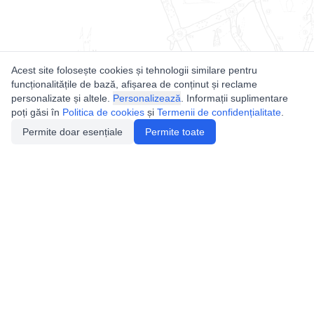
Acest site folosește cookies și tehnologii similare pentru
funcționalitățile de bază, afișarea de conținut și reclame
personalizate și altele.
Personalizează
. Informații suplimentare
poți găsi în
Politica de cookies
și
Termenii de confidențialitate
.
Permite doar esențiale
Permite toate
Utile
Legislatie
Autorizație de acces
Definiții și Explicații