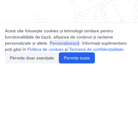
Acest site folosește cookies și tehnologii similare pentru
funcționalitățile de bază, afișarea de conținut și reclame
personalizate și altele.
Personalizează
. Informații suplimentare
poți găsi în
Politica de cookies
și
Termenii de confidențialitate
.
Permite doar esențiale
Permite toate
Utile
Legislatie
Autorizație de acces
Definiții și Explicații