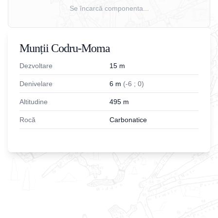
Se încarcă componenta...
Munții Codru-Moma
Dezvoltare
15
m
Denivelare
6
m
(
-
6
;
0
)
Altitudine
495
m
Rocă
Carbonatice