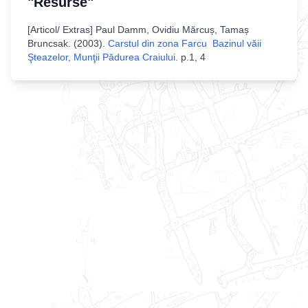
"Resurse"
[
Articol/ Extras
]
Paul Damm, Ovidiu Mărcuș, Tamaș
Bruncsak
. (
2003
).
Carstul din zona Farcu Bazinul văii
Şteazelor, Munţii Pădurea Craiului
.
p.1, 4