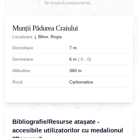
Se încarcă componenta...
Munții Pădurea Craiului
Localizare:
j. Bihor, Roşia
Dezvoltare
7
m
Denivelare
6
m
(
-
6
;
0
)
Altitudine
360
m
Rocă
Carbonatice
Bibliografie/Resurse atașate -
accesibile utilizatorilor cu medalionul