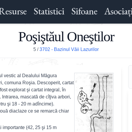
Resurse
Statistici
Sifoane
Asociați
Poşiştăul Oneştilor
5
/
3702 - Bazinul Văii Lazurilor
tul vestic al Dealului Măgura
uri, comuna Roşia. Descoperit, cartat
st explorat şi cartat integral, în
Intrarea, mascată de cîţiva arbori,
tru şi 18 - 20 m adîncime).
a două diaclaze ce se remarcă chiar
ai importante (42, 25 şi 15 m