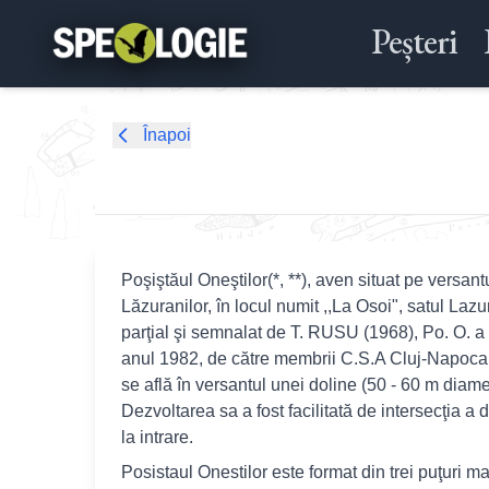
Peșteri
Înapoi
Poşiştăul Oneştilor(*, **), aven situat pe versan
Lăzuranilor, în locul numit ,,La Osoi", satul Laz
parţial şi semnalat de T. RUSU (1968), Po. O. a fo
anul 1982, de către membrii C.S.A Cluj-Napoca. 
se află în versantul unei doline (50 - 60 m diame
Dezvoltarea sa a fost facilitată de intersecţia 
la intrare.
Posistaul Onestilor este format din trei puţuri m