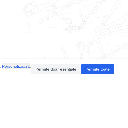
.
Personalizează
.
Permite doar esențiale
Permite toate
Pentru întrebări sau sugestii, contactează-ne
prin email (
contact@speologie.org
) sau intră
pe
slack
.