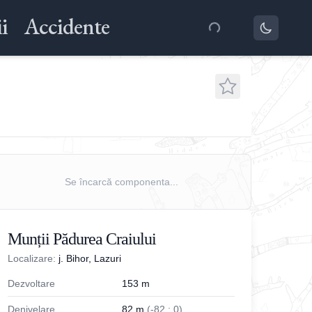
i
Accidente
Se încarcă componenta...
Munții Pădurea Craiului
Localizare:
j. Bihor, Lazuri
Dezvoltare
153
m
Denivelare
82
m
(
-
82
;
0
)