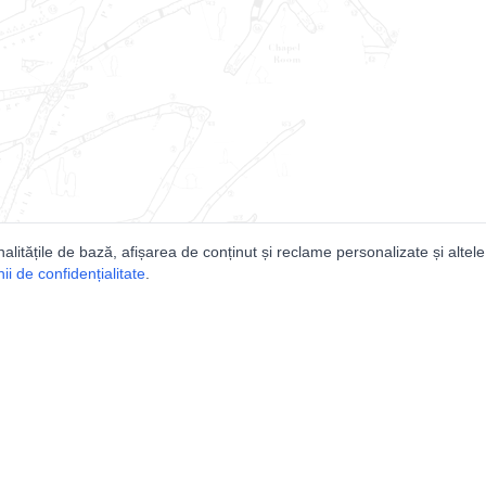
nalitățile de bază, afișarea de conținut și reclame personalizate și altele
i de confidențialitate
.
e
Comunitatea
Peşterilor din România
Lista Utilizatorilor