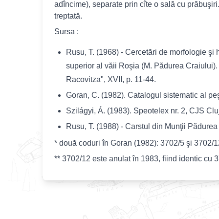
adîncime), separate prin cîte o sală cu prăbuşiri
treptată.
Sursa :
Rusu, T. (1968) - Cercetări de morfologie şi h
superior al văii Roşia (M. Pădurea Craiului). 
Racovitza", XVII, p. 11-44.
Goran, C. (1982). Catalogul sistematic al pe
Szilágyi, Á. (1983). Speotelex nr. 2, CJS Clu
Rusu, T. (1988) - Carstul din Munţii Pădurea 
* două coduri în Goran (1982): 3702/5 şi 3702/1
** 3702/12 este anulat în 1983, fiind identic cu 