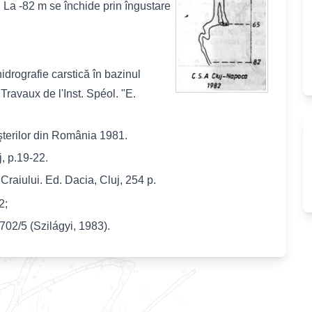
. La -82 m se închide prin îngustare
idrografie carstică în bazinul
Travaux de l'Inst. Spéol. "E.
şterilor din România 1981.
j, p.19-22.
Craiului. Ed. Dacia, Cluj, 254 p.
2;
3702/5 (Szilágyi, 1983).