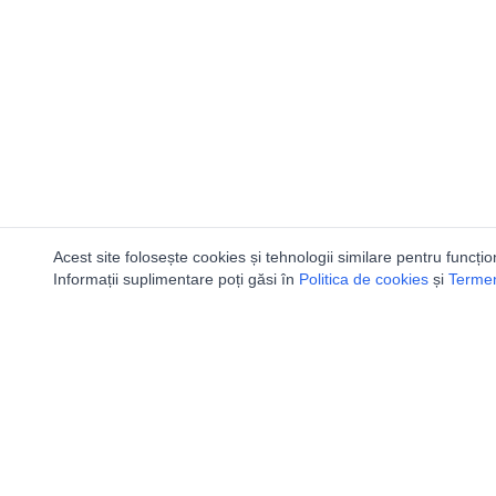
Acest site folosește cookies și tehnologii similare pentru funcțio
Informații suplimentare poți găsi în
Politica de cookies
și
Termeni
Utile
Speologi
Legislatie
Distributia 