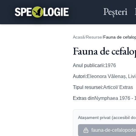
Peșteri
Acasă
/
Resurse
/
Fauna de cefalop
Fauna de cefalo
Anul publicarii:
1976
Autori:
Eleonora Vălenaș, Liv
Tipul resursei:
Articol/ Extras
Extras din
Nymphaea 1976 - 
Atașament privat (accesibil doa
fauna-de-cefalopode-