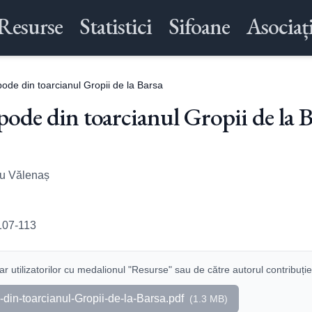
Resurse
Statistici
Sifoane
Asociați
ode din toarcianul Gropii de la Barsa
pode din toarcianul Gropii de la B
iu Vălenaș
107-113
r utilizatorilor cu medalionul "Resurse" sau de către autorul contribuție
din-toarcianul-Gropii-de-la-Barsa.pdf
(
1.3 MB
)