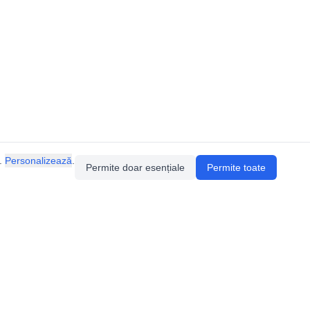
.
Personalizează
.
Permite doar esențiale
Permite toate
Pentru întrebări sau sugestii, contactează-ne
prin email (
contact@speologie.org
) sau intră
pe
slack
.