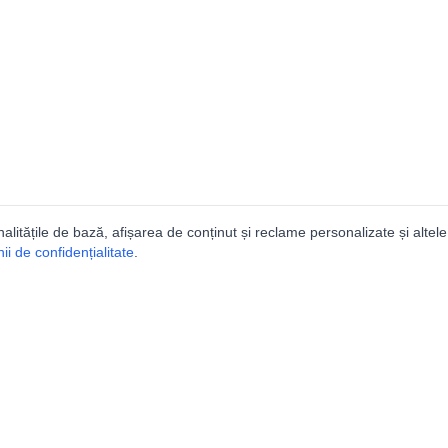
nalitățile de bază, afișarea de conținut și reclame personalizate și altele
i de confidențialitate
.
e
Comunitatea
Peşterilor din România
Lista Utilizatorilor