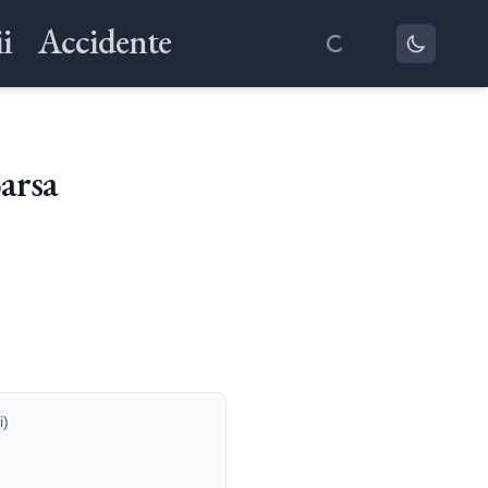
i
Accidente
arsa
i)