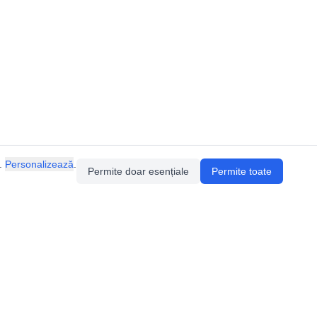
.
Personalizează
.
Permite doar esențiale
Permite toate
Pentru întrebări sau sugestii, contactează-ne
prin email (
contact@speologie.org
) sau intră
pe
slack
.