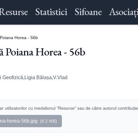
Resurse
Statistici
Sifoane
Asociați
 Poiana Horea - 56b
ă Poiana Horea - 56b
și Geofizică,Ligia Bălașa,V.Vlad
r utilizatorilor cu medalionul "Resurse" sau de către autorul contribuție
ana-horea-56b.jpg
(
8.2 MB
)