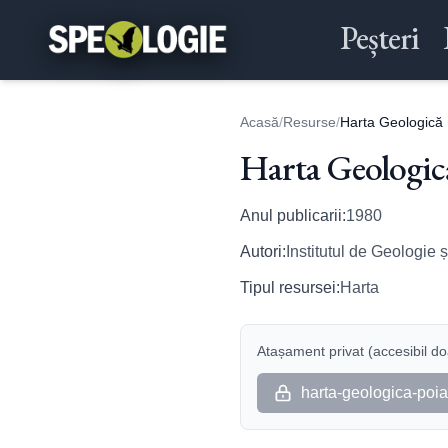
Peșteri
Acasă
/
Resurse
/
Harta Geologică
Harta Geologic
Anul publicarii:
1980
Autori:
Institutul de Geologie 
Tipul resursei:
Harta
Atașament privat (accesibil doa
harta-geologica-poi