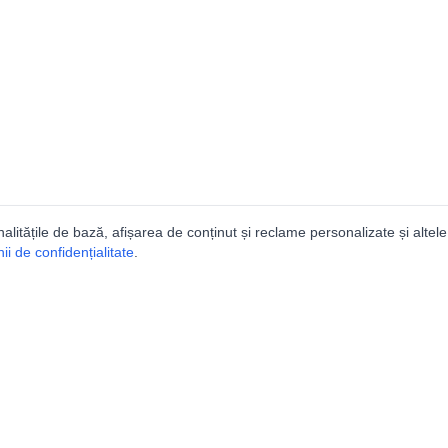
nalitățile de bază, afișarea de conținut și reclame personalizate și altele
i de confidențialitate
.
e
Comunitatea
Peşterilor din România
Lista Utilizatorilor