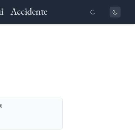
i
Accidente
i)