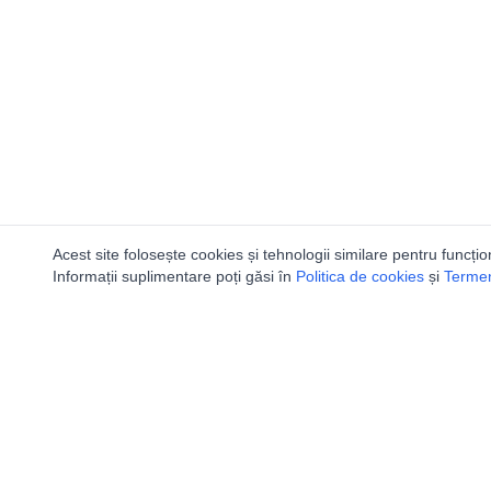
Acest site folosește cookies și tehnologii similare pentru funcțio
Informații suplimentare poți găsi în
Politica de cookies
și
Termeni
Utile
Speologi
Legislatie
Distributia 