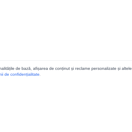
nalitățile de bază, afișarea de conținut și reclame personalizate și altele
i de confidențialitate
.
e
Comunitatea
Peşterilor din România
Lista Utilizatorilor