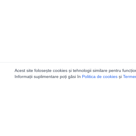
Acest site folosește cookies și tehnologii similare pentru funcțio
Informații suplimentare poți găsi în
Politica de cookies
și
Termeni
Utile
Speologi
Legislatie
Distributia 