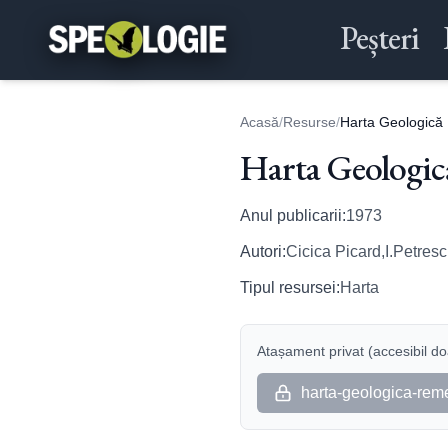
Peșteri
Acasă
/
Resurse
/
Harta Geologică 
Harta Geologic
Anul publicarii:
1973
Autori:
Cicica Picard,I.Petres
Tipul resursei:
Harta
Atașament privat (accesibil doa
harta-geologica-reme