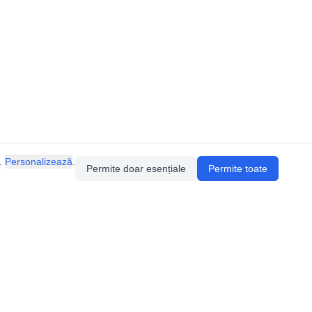
.
Personalizează
.
Permite doar esențiale
Permite toate
Pentru întrebări sau sugestii, contactează-ne
prin email (
contact@speologie.org
) sau intră
pe
slack
.