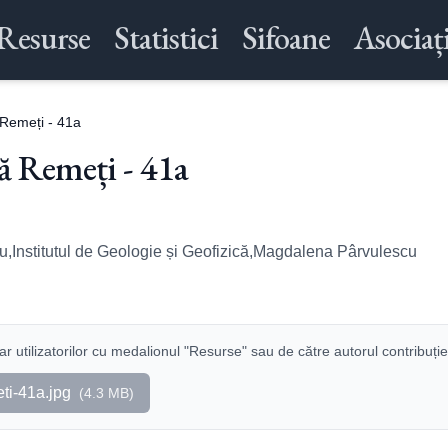
Resurse
Statistici
Sifoane
Asociați
Remeți - 41a
ă Remeți - 41a
cu,Institutul de Geologie și Geofizică,Magdalena Pârvulescu
r utilizatorilor cu medalionul "Resurse" sau de către autorul contribuție
ti-41a.jpg
(
4.3 MB
)