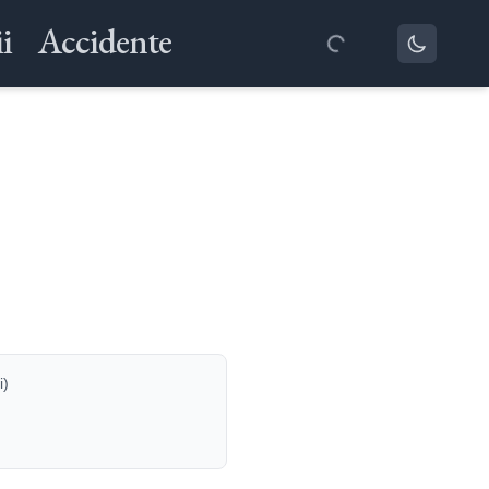
i
Accidente
i)